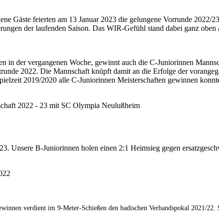
ladene Gäste feierten am 13 Januar 2023 die gelungene Vorrunde 2022/2
rungen der laufenden Saison. Das WIR-Gefühl stand dabei ganz oben 
en in der vergangenen Woche, gewinnt auch die C-Juniorinnen Mannsc
runde 2022. Die Mannschaft knüpft damit an die Erfolge der vorange
Spielzeit 2019/2020 alle C-Juniorinnen Meisterschaften gewinnen konnt
rschaft 2022 - 23 mit SC Olympia Neulußheim
-23. Unsere B-Juniorinnen holen einen 2:1 Heimsieg gegen ersatzgesc
022
ewinnen verdient im 9-Meter-Schießen den badischen Verbandspokal 2021/22.