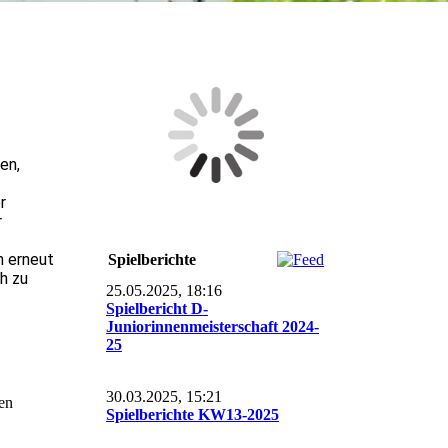
en,
r
r
h erneut
Spielberichte
h zu
25.05.2025, 18:16
Spielbericht D-
Juniorinnenmeisterschaft 2024-
25
30.03.2025, 15:21
en
Spielberichte KW13-2025