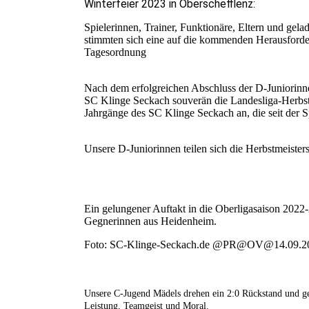
Winterfeier 2023 in Oberschefflenz:
Spielerinnen, Trainer, Funktionäre, Eltern und ge
stimmten sich eine auf die kommenden Herausforde
Tagesordnung
Nach dem erfolgreichen Abschluss der D-Juniorinn
SC Klinge Seckach souverän die Landesliga-Herbst
Jahrgänge des SC Klinge Seckach an, die seit der 
Unsere D-Juniorinnen teilen sich die Herbstmeiste
Ein gelungener Auftakt in die Oberligasaison 2022
Gegnerinnen aus Heidenheim.
Foto: SC-Klinge-Seckach.de @PR@OV@14.09.2
Unsere C-Jugend Mädels drehen ein 2:0 Rückstand und g
Leistung, Teamgeist und Moral.