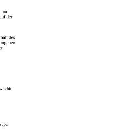
3 und
auf der
haft des
gangenen
en.
hwächte
Super