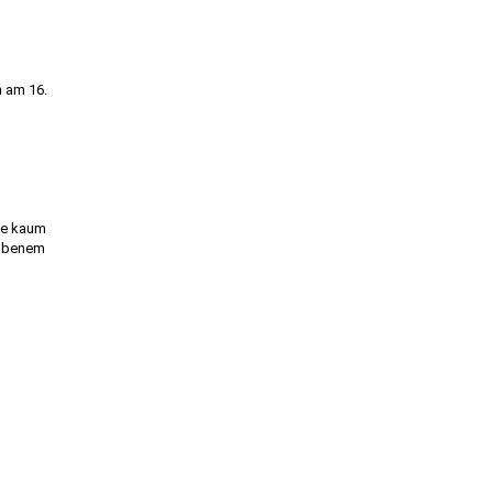
n am 16.
die kaum
hobenem