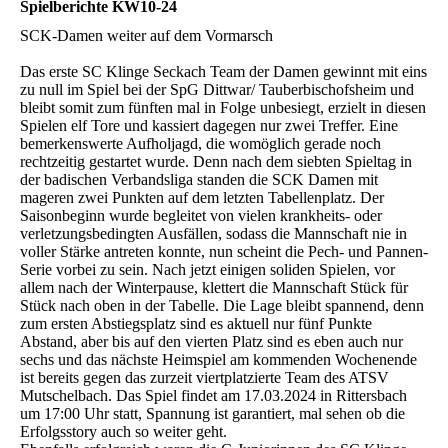
Spielberichte KW10-24
SCK-Damen weiter auf dem Vormarsch
Das erste SC Klinge Seckach Team der Damen gewinnt mit eins
zu null im Spiel bei der SpG Dittwar/ Tauberbischofsheim und
bleibt somit zum fünften mal in Folge unbesiegt, erzielt in diesen
Spielen elf Tore und kassiert dagegen nur zwei Treffer. Eine
bemerkenswerte Aufholjagd, die womöglich gerade noch
rechtzeitig gestartet wurde. Denn nach dem siebten Spieltag in
der badischen Verbandsliga standen die SCK Damen mit
mageren zwei Punkten auf dem letzten Tabellenplatz. Der
Saisonbeginn wurde begleitet von vielen krankheits- oder
verletzungsbedingten Ausfällen, sodass die Mannschaft nie in
voller Stärke antreten konnte, nun scheint die Pech- und Pannen-
Serie vorbei zu sein. Nach jetzt einigen soliden Spielen, vor
allem nach der Winterpause, klettert die Mannschaft Stück für
Stück nach oben in der Tabelle. Die Lage bleibt spannend, denn
zum ersten Abstiegsplatz sind es aktuell nur fünf Punkte
Abstand, aber bis auf den vierten Platz sind es eben auch nur
sechs und das nächste Heimspiel am kommenden Wochenende
ist bereits gegen das zurzeit viertplatzierte Team des ATSV
Mutschelbach. Das Spiel findet am 17.03.2024 in Rittersbach
um 17:00 Uhr statt, Spannung ist garantiert, mal sehen ob die
Erfolgsstory auch so weiter geht.