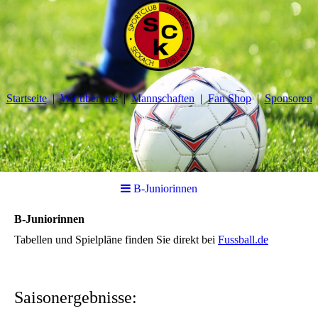
Startseite
Wir über uns
Mannschaften
Fan Shop
Sponsoren
B-Juniorinnen
B-Juniorinnen
Tabellen und Spielpläne finden Sie direkt bei
Fussball.de
Sai
sonergebnisse: