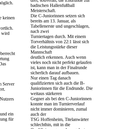
drei, souverän, die Endrunde zur
möglich.
badischen Hallenfußball
Meisterschaft.
Die C-Juniorinnen setzen sich
e keinen
bereits am 13. Januar, als
Tabellenerste und ungeschlagen,
ortlich.
nach zwei
 wird
Turniertagen durch. Mit einem
Torverhältnis von 22:1 lässt sich
die Leistungsstärke dieser
Mannschaft
eberrecht
deutlich erkennen. Auch wenn
rtung
vieles noch nicht perfekt gelaufen
 Das
ist, kann man in der Finalrunde
sicherlich darauf aufbauen.
Nur einen Tag danach
qualifizierten sich auch die B-
m Server
Juniorinnen für die Endrunde. Die
rt.
weitaus stärkeren
Gegner als bei den C-Juniorinnen
 Nutzers
konnte man im Turnierverlauf
nicht immer dominieren, zumal
 und ein
auch der
tung für
TSG Hoffenheim, Titelanwärter
schlechthin, mit in die