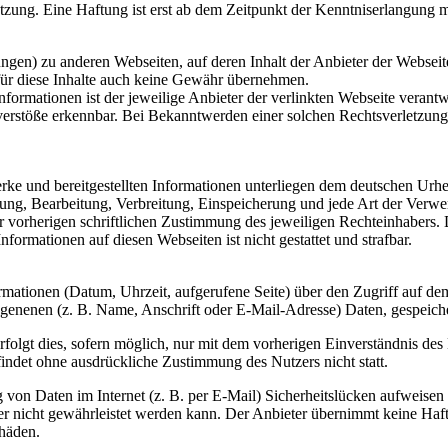
tzung. Eine Haftung ist erst ab dem Zeitpunkt der Kenntniserlangung 
ungen) zu anderen Webseiten, auf deren Inhalt der Anbieter der Webseit
für diese Inhalte auch keine Gewähr übernehmen.
 Informationen ist der jeweilige Anbieter der verlinkten Webseite verantw
erstöße erkennbar. Bei Bekanntwerden einer solchen Rechtsverletzung
Werke und bereitgestellten Informationen unterliegen dem deutschen Urh
igung, Bearbeitung, Verbreitung, Einspeicherung und jede Art der Verwe
r vorherigen schriftlichen Zustimmung des jeweiligen Rechteinhabers.
nformationen auf diesen Webseiten ist nicht gestattet und strafbar.
rmationen (Datum, Uhrzeit, aufgerufene Seite) über den Zugriff auf de
genenen (z. B. Name, Anschrift oder E-Mail-Adresse) Daten, gespeiche
olgt dies, sofern möglich, nur mit dem vorherigen Einverständnis des
findet ohne ausdrückliche Zustimmung des Nutzers nicht statt.
g von Daten im Internet (z. B. per E-Mail) Sicherheitslücken aufweisen
er nicht gewährleistet werden kann. Der Anbieter übernimmt keine Haf
chäden.