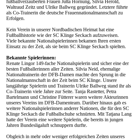
fußballverzauberten Frauen Jutta Hornung, Silvia Herold,
Waltraud Zeitz und Ulrike Ballweg gegründet. Letztere führte
als Co-Trainerin die deutsche Frauennationalmannschaft zu
Erfolgen.
Kein Verein in unserer Nordbadischen Heimat hat eine
Fußballhistorie wie der SC Klinge Seckach aufzuweisen.
Viele bekannte Nationalspielerinnen bekamen Ihren ersten
Einsatz zu der Zeit, als sie beim SC Klinge Seckach spielten.
Bekannte Spielerinnen:
Renate Lingor 149-fache Nationalspielerin und sicher eine der
besten Fußballerinnen aller Zeiten. Silvia Neid, ehemalige
Nationaltrainerin der DFB-Damen machte den Sprung in die
Nationalmannschaft in der Zeit beim SC Klinge. Unsere
langjährige Spielerin und Trainerin Ulrike Ballweg stand ihr als
Co-Trainerin viele Jahre zur Seite. Tanja Rastetter, Petra
Bartelmann und Christine Fütterer waren weitere Akteurinnen
unseres Vereins im DFB-Damenteam. Darüber hinaus gab es
weitere Nationalspielerinnen anderer Nationen, die für den SC
Klinge Seckach die Fußballschuhe schnürten. Mit Tatjana Lang
hatte der Verein eine weitere Spielerin, die bereits in jungen
Jahren Bundesligaluft schnuppern durfte.
Obgleich in mehr oder weniger erfolgreichen Zeiten unseres