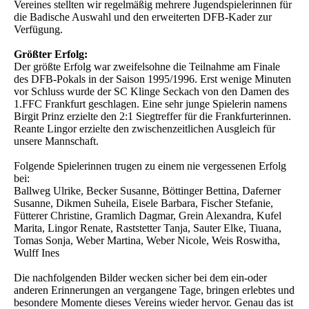
Vereines stellten wir regelmäßig mehrere Jugendspielerinnen für
die Badische Auswahl und den erweiterten DFB-Kader zur
Verfügung.
Größter Erfolg:
Der größte Erfolg war zweifelsohne die Teilnahme am Finale
des DFB-Pokals in der Saison 1995/1996. Erst wenige Minuten
vor Schluss wurde der SC Klinge Seckach von den Damen des
1.FFC Frankfurt geschlagen. Eine sehr junge Spielerin namens
Birgit Prinz erzielte den 2:1 Siegtreffer für die Frankfurterinnen.
Reante Lingor erzielte den zwischenzeitlichen Ausgleich für
unsere Mannschaft.
Folgende Spielerinnen trugen zu einem nie vergessenen Erfolg
bei:
Ballweg Ulrike, Becker Susanne, Böttinger Bettina, Daferner
Susanne, Dikmen Suheila, Eisele Barbara, Fischer Stefanie,
Fütterer Christine, Gramlich Dagmar, Grein Alexandra, Kufel
Marita, Lingor Renate, Raststetter Tanja, Sauter Elke, Tiuana,
Tomas Sonja, Weber Martina, Weber Nicole, Weis Roswitha,
Wulff Ines
Die nachfolgenden Bilder wecken sicher bei dem ein-oder
anderen Erinnerungen an vergangene Tage, bringen erlebtes und
besondere Momente dieses Vereins wieder hervor. Genau das ist