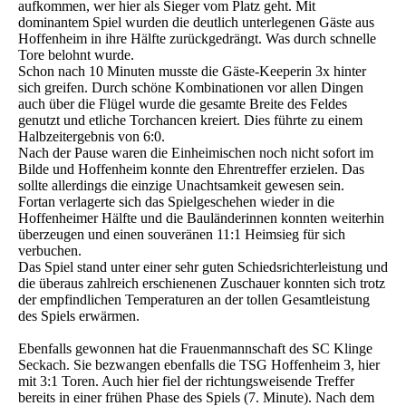
aufkommen, wer hier als Sieger vom Platz geht. Mit
dominantem Spiel wurden die deutlich unterlegenen Gäste aus
Hoffenheim in ihre Hälfte zurückgedrängt. Was durch schnelle
Tore belohnt wurde.
Schon nach 10 Minuten musste die Gäste-Keeperin 3x hinter
sich greifen. Durch schöne Kombinationen vor allen Dingen
auch über die Flügel wurde die gesamte Breite des Feldes
genutzt und etliche Torchancen kreiert. Dies führte zu einem
Halbzeitergebnis von 6:0.
Nach der Pause waren die Einheimischen noch nicht sofort im
Bilde und Hoffenheim konnte den Ehrentreffer erzielen. Das
sollte allerdings die einzige Unachtsamkeit gewesen sein.
Fortan verlagerte sich das Spielgeschehen wieder in die
Hoffenheimer Hälfte und die Bauländerinnen konnten weiterhin
überzeugen und einen souveränen 11:1 Heimsieg für sich
verbuchen.
Das Spiel stand unter einer sehr guten Schiedsrichterleistung und
die überaus zahlreich erschienenen Zuschauer konnten sich trotz
der empfindlichen Temperaturen an der tollen Gesamtleistung
des Spiels erwärmen.
Ebenfalls gewonnen hat die Frauenmannschaft des SC Klinge
Seckach. Sie bezwangen ebenfalls die TSG Hoffenheim 3, hier
mit 3:1 Toren. Auch hier fiel der richtungsweisende Treffer
bereits in einer frühen Phase des Spiels (7. Minute). Nach dem