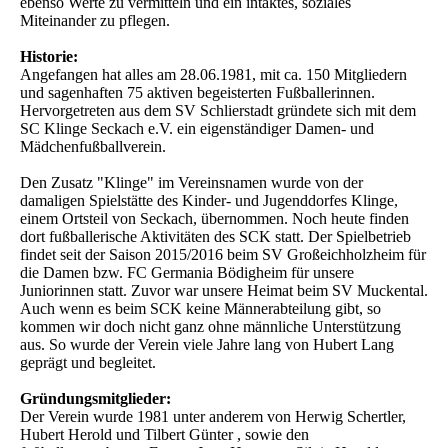
ebenso Werte zu vermitteln und ein intaktes, soziales
Miteinander zu pflegen.
Historie:
Angefangen hat alles am 28.06.1981, mit ca. 150 Mitgliedern
und sagenhaften 75 aktiven begeisterten Fußballerinnen.
Hervorgetreten aus dem SV Schlierstadt gründete sich mit dem
SC Klinge Seckach e.V. ein eigenständiger Damen- und
Mädchenfußballverein.
Den Zusatz "Klinge" im Vereinsnamen wurde von der
damaligen Spielstätte des Kinder- und Jugenddorfes Klinge,
einem Ortsteil von Seckach, übernommen. Noch heute finden
dort fußballerische Aktivitäten des SCK statt. Der Spielbetrieb
findet seit der Saison 2015/2016 beim SV Großeichholzheim für
die Damen bzw. FC Germania Bödigheim für unsere
Juniorinnen statt. Zuvor war unsere Heimat beim SV Muckental.
Auch wenn es beim SCK keine Männerabteilung gibt, so
kommen wir doch nicht ganz ohne männliche Unterstützung
aus. So wurde der Verein viele Jahre lang von Hubert Lang
geprägt und begleitet.
Gründungsmitglieder:
Der Verein wurde 1981 unter anderem von Herwig Schertler,
Hubert Herold und Tilbert Günter , sowie den