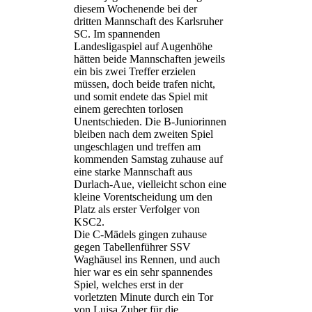
diesem Wochenende bei der
dritten Mannschaft des Karlsruher
SC. Im spannenden
Landesligaspiel auf Augenhöhe
hätten beide Mannschaften jeweils
ein bis zwei Treffer erzielen
müssen, doch beide trafen nicht,
und somit endete das Spiel mit
einem gerechten torlosen
Unentschieden. Die B-Juniorinnen
bleiben nach dem zweiten Spiel
ungeschlagen und treffen am
kommenden Samstag zuhause auf
eine starke Mannschaft aus
Durlach-Aue, vielleicht schon eine
kleine Vorentscheidung um den
Platz als erster Verfolger von
KSC2.
Die C-Mädels gingen zuhause
gegen Tabellenführer SSV
Waghäusel ins Rennen, und auch
hier war es ein sehr spannendes
Spiel, welches erst in der
vorletzten Minute durch ein Tor
von Luisa Zuber für die