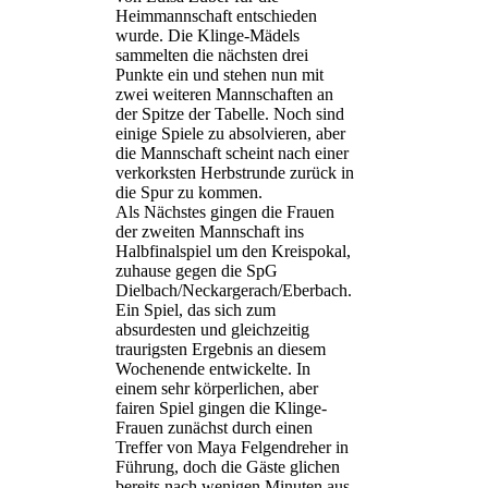
Heimmannschaft entschieden
wurde. Die Klinge-Mädels
sammelten die nächsten drei
Punkte ein und stehen nun mit
zwei weiteren Mannschaften an
der Spitze der Tabelle. Noch sind
einige Spiele zu absolvieren, aber
die Mannschaft scheint nach einer
verkorksten Herbstrunde zurück in
die Spur zu kommen.
Als Nächstes gingen die Frauen
der zweiten Mannschaft ins
Halbfinalspiel um den Kreispokal,
zuhause gegen die SpG
Dielbach/Neckargerach/Eberbach.
Ein Spiel, das sich zum
absurdesten und gleichzeitig
traurigsten Ergebnis an diesem
Wochenende entwickelte. In
einem sehr körperlichen, aber
fairen Spiel gingen die Klinge-
Frauen zunächst durch einen
Treffer von Maya Felgendreher in
Führung, doch die Gäste glichen
bereits nach wenigen Minuten aus,