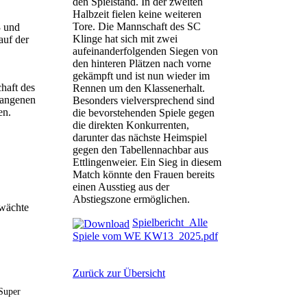
den Spielstand. In der zweiten
Halbzeit fielen keine weiteren
Tore. Die Mannschaft des SC
3 und
Klinge hat sich mit zwei
auf der
aufeinanderfolgenden Siegen von
den hinteren Plätzen nach vorne
gekämpft und ist nun wieder im
haft des
Rennen um den Klassenerhalt.
gangenen
Besonders vielversprechend sind
en.
die bevorstehenden Spiele gegen
die direkten Konkurrenten,
darunter das nächste Heimspiel
gegen den Tabellennachbar aus
Ettlingenweier. Ein Sieg in diesem
Match könnte den Frauen bereits
einen Ausstieg aus der
Abstiegszone ermöglichen.
hwächte
Spielbericht_Alle
Spiele vom WE KW13_2025.pdf
Zurück zur Übersicht
Super