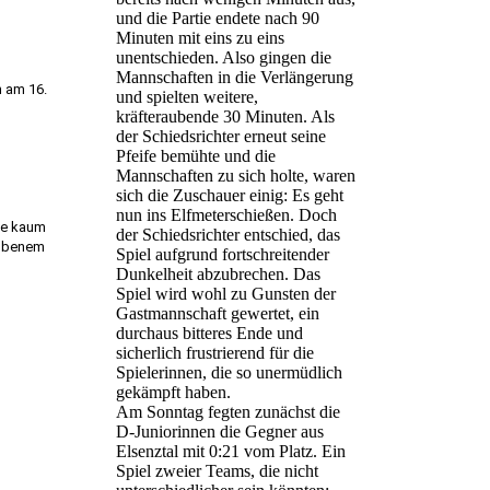
und die Partie endete nach 90
Minuten mit eins zu eins
unentschieden. Also gingen die
Mannschaften in die Verlängerung
n am 16.
und spielten weitere,
kräfteraubende 30 Minuten. Als
der Schiedsrichter erneut seine
Pfeife bemühte und die
Mannschaften zu sich holte, waren
sich die Zuschauer einig: Es geht
nun ins Elfmeterschießen. Doch
die kaum
der Schiedsrichter entschied, das
hobenem
Spiel aufgrund fortschreitender
Dunkelheit abzubrechen. Das
Spiel wird wohl zu Gunsten der
Gastmannschaft gewertet, ein
durchaus bitteres Ende und
sicherlich frustrierend für die
Spielerinnen, die so unermüdlich
gekämpft haben.
Am Sonntag fegten zunächst die
D-Juniorinnen die Gegner aus
Elsenztal mit 0:21 vom Platz. Ein
Spiel zweier Teams, die nicht