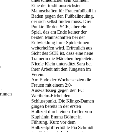
unterschiedlicher sein könnten:
Eine der traditionsreichsten
Mannschaften für Frauenfußball in
Baden gegen den Fußballneuling,
der sich selbst finden muss. Drei
Punkte für den SCK, aber ein
Spiel, das am Ende keiner der
beiden Mannschaften bei der
Entwicklung ihrer Spielerinnen
weiterhelfen wird. Erfreulich aus
Sicht des SCK ist, dass eine neue
Trainerin die Mädchen begleitete.
Nicole Klein unterstützt Sara bei
m
ihrer Arbeit mit den Jüngsten im
Verein.
Am Ende der Woche setzten die
Frauen mit einem 2:0-
.
Auswärtssieg gegen den FC
orinnen
Wertheim-Eichel den
Schlusspunkt. Die Klinge-Damen
gingen bereits in der ersten
Halbzeit durch einen Treffer von
Kapitänin Emma Böhrer in
Führung. Kurz vor dem
Halbzeitpfiff erhöhte Pia Schmidt