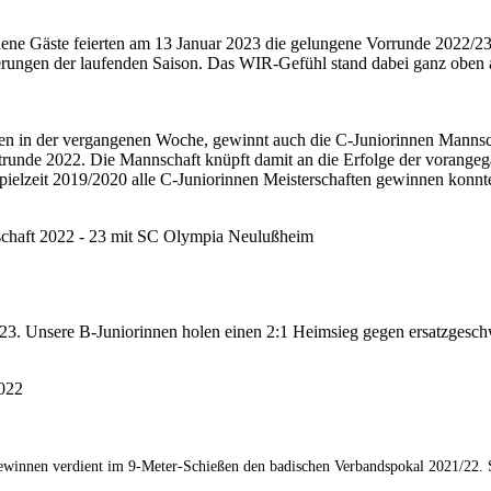
ladene Gäste feierten am 13 Januar 2023 die gelungene Vorrunde 2022/2
rungen der laufenden Saison. Das WIR-Gefühl stand dabei ganz oben 
en in der vergangenen Woche, gewinnt auch die C-Juniorinnen Mannsc
runde 2022. Die Mannschaft knüpft damit an die Erfolge der vorange
Spielzeit 2019/2020 alle C-Juniorinnen Meisterschaften gewinnen konnt
rschaft 2022 - 23 mit SC Olympia Neulußheim
-23. Unsere B-Juniorinnen holen einen 2:1 Heimsieg gegen ersatzgesc
022
ewinnen verdient im 9-Meter-Schießen den badischen Verbandspokal 2021/22.