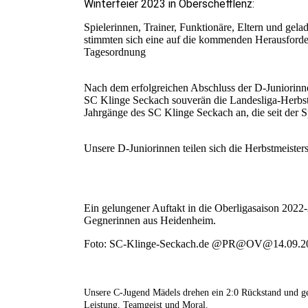
Winterfeier 2023 in Oberschefflenz:
Spielerinnen, Trainer, Funktionäre, Eltern und ge
stimmten sich eine auf die kommenden Herausforde
Tagesordnung
Nach dem erfolgreichen Abschluss der D-Juniorinn
SC Klinge Seckach souverän die Landesliga-Herbst
Jahrgänge des SC Klinge Seckach an, die seit der 
Unsere D-Juniorinnen teilen sich die Herbstmeiste
Ein gelungener Auftakt in die Oberligasaison 2022
Gegnerinnen aus Heidenheim.
Foto: SC-Klinge-Seckach.de @PR@OV@14.09.2
Unsere C-Jugend Mädels drehen ein 2:0 Rückstand und g
Leistung, Teamgeist und Moral.